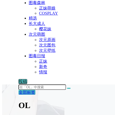
图毒森林
正妹萌娘
COSPLAY
精选
长大成人
樱花妹
次元萌图
次元原画
次元图包
次元壁纸
图毒日报
正妹
新奇
情报
投稿
全部标签
OL