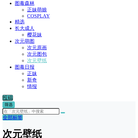
图毒森林
正妹萌娘
COSPLAY
精选
长大成人
樱花妹
次元萌图
次元原画
次元图包
次元壁纸
图毒日报
正妹
新奇
情报
投稿
筛选
全部标签
次元壁纸