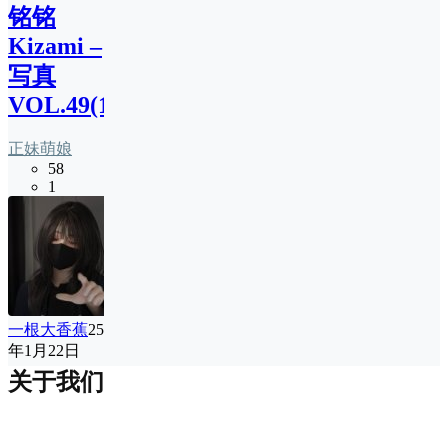
铭铭
Kizami –
写真
VOL.49(192P)
正妹萌娘
58
1
一根大香蕉
25
年1月22日
关于我们