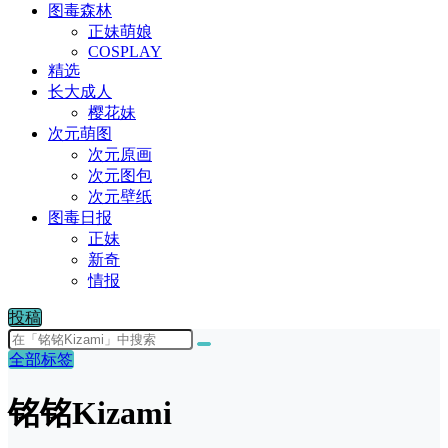
图毒森林
正妹萌娘
COSPLAY
精选
长大成人
樱花妹
次元萌图
次元原画
次元图包
次元壁纸
图毒日报
正妹
新奇
情报
投稿
全部标签
铭铭Kizami