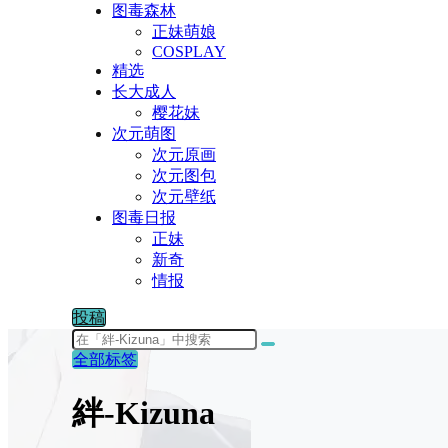
图毒森林
正妹萌娘
COSPLAY
精选
长大成人
樱花妹
次元萌图
次元原画
次元图包
次元壁纸
图毒日报
正妹
新奇
情报
投稿
全部标签
絆-Kizuna