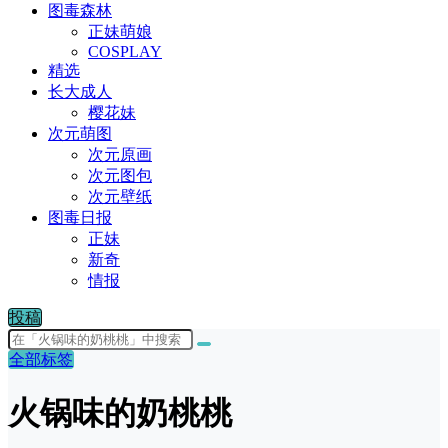
图毒森林
正妹萌娘
COSPLAY
精选
长大成人
樱花妹
次元萌图
次元原画
次元图包
次元壁纸
图毒日报
正妹
新奇
情报
投稿
全部标签
火锅味的奶桃桃