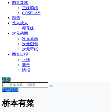
图毒森林
正妹萌娘
COSPLAY
精选
长大成人
樱花妹
次元萌图
次元原画
次元图包
次元壁纸
图毒日报
正妹
新奇
情报
投稿
全部标签
桥本有菜