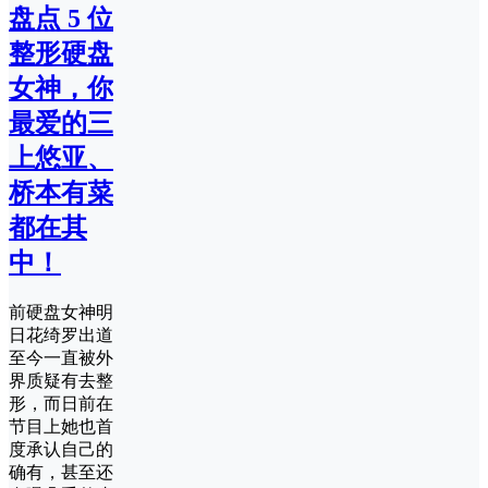
盘点 5 位
整形硬盘
女神，你
最爱的三
上悠亚、
桥本有菜
都在其
中！
前硬盘女神明
日花绮罗出道
至今一直被外
界质疑有去整
形，而日前在
节目上她也首
度承认自己的
确有，甚至还