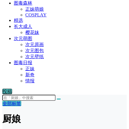
图毒森林
正妹萌娘
COSPLAY
精选
长大成人
樱花妹
次元萌图
次元原画
次元图包
次元壁纸
图毒日报
正妹
新奇
情报
投稿
全部标签
厨娘