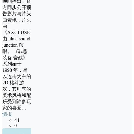
晚间播出，官
方同步公开预
告影片与片头
曲资讯，片头
曲
《AXCLUSION》
由 ulma sound
junction 演
唱。 《罪恶
装备 奋战》
系列始于
1998 年，是
以连击为主的
2D 格斗游
戏，其帅气的
美术风格和配
乐受到许多玩
家的喜爱…
情报
44
0