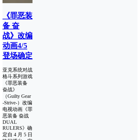
《罪恶装
备 奋
战》改编
动画4/5
登场确定
亚克系统对战
格斗系列游戏
《罪恶装备
奋战》
（Guilty Gear
-Strive-）改编
电视动画《罪
恶装备 奋战
DUAL
RULERS》确
定自 4 月 5 日