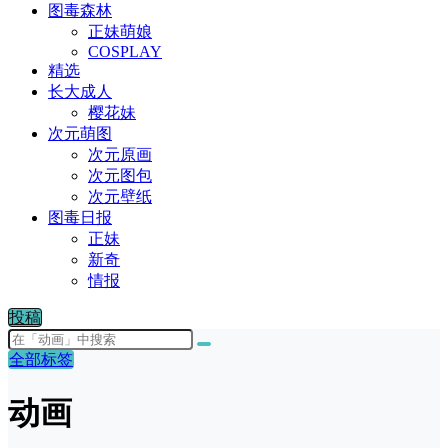
图毒森林
正妹萌娘
COSPLAY
精选
长大成人
樱花妹
次元萌图
次元原画
次元图包
次元壁纸
图毒日报
正妹
新奇
情报
投稿
全部标签
动画