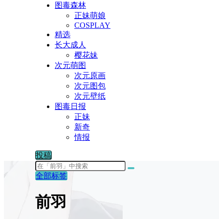
图毒森林
正妹萌娘
COSPLAY
精选
长大成人
樱花妹
次元萌图
次元原画
次元图包
次元壁纸
图毒日报
正妹
新奇
情报
投稿
全部标签
前羽