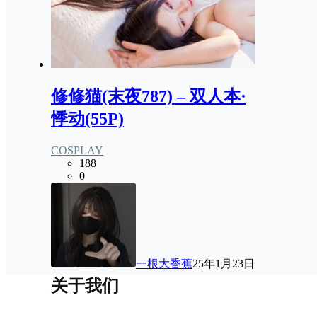
修修猫(末夜787) – 双人本·
悸动(55P)
COSPLAY
188
0
一根大香蕉
25年1月23日
关于我们