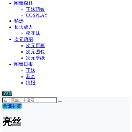
图毒森林
正妹萌娘
COSPLAY
精选
长大成人
樱花妹
次元萌图
次元原画
次元图包
次元壁纸
图毒日报
正妹
新奇
情报
投稿
全部标签
亮丝