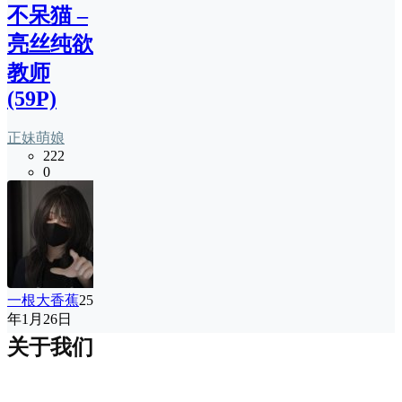
不呆猫 –
亮丝纯欲
教师
(59P)
正妹萌娘
222
0
一根大香蕉
25
年1月26日
关于我们