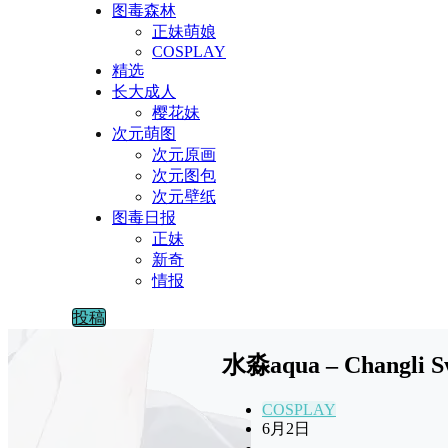
图毒森林
正妹萌娘
COSPLAY
精选
长大成人
樱花妹
次元萌图
次元原画
次元图包
次元壁纸
图毒日报
正妹
新奇
情报
投稿
水淼aqua – Changli S
COSPLAY
6月2日