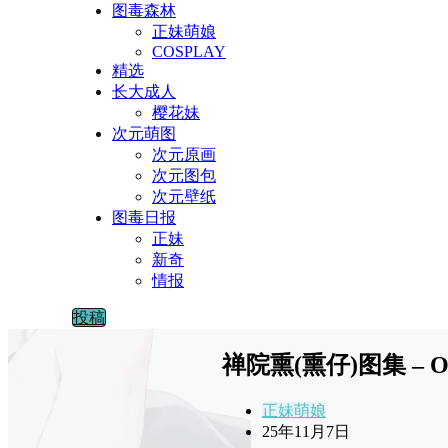
图毒森林
正妹萌娘
COSPLAY
精选
长大成人
樱花妹
次元萌图
次元原画
次元图包
次元壁纸
图毒日报
正妹
新奇
情报
投稿
禅院熏(熏仔)图集 – O
正妹萌娘
25年11月7日