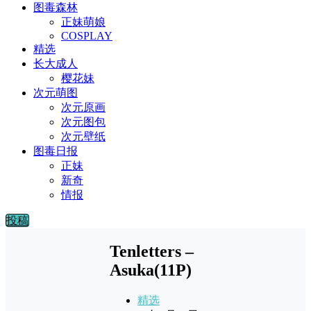
图毒森林
正妹萌娘
COSPLAY
精选
长大成人
樱花妹
次元萌图
次元原画
次元图包
次元壁纸
图毒日报
正妹
新奇
情报
投稿
Tenletters –
Asuka(11P)
精选