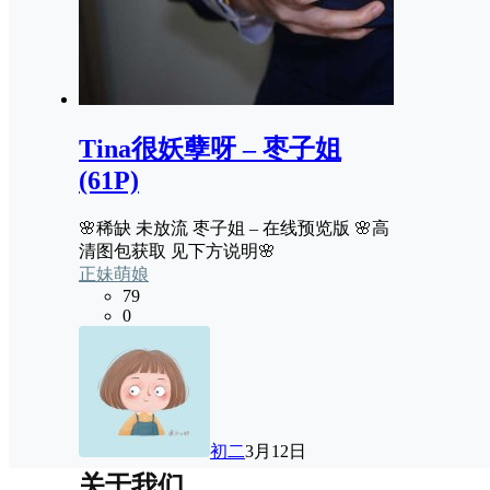
Tina很妖孽呀 – 枣子姐
(61P)
🌸稀缺 未放流 枣子姐 – 在线预览版 🌸高
清图包获取 见下方说明🌸
正妹萌娘
79
0
初二
3月12日
关于我们