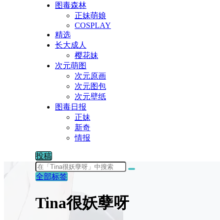
图毒森林
正妹萌娘
COSPLAY
精选
长大成人
樱花妹
次元萌图
次元原画
次元图包
次元壁纸
图毒日报
正妹
新奇
情报
投稿
全部标签
Tina很妖孽呀