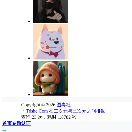
Copyright © 2026
图毒社
・
Tdshe.Com 在二次元与三次元之间徘徊
查询 23 次，耗时 1.8782 秒
首页
专题
认证