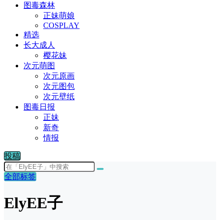
图毒森林
正妹萌娘
COSPLAY
精选
长大成人
樱花妹
次元萌图
次元原画
次元图包
次元壁纸
图毒日报
正妹
新奇
情报
投稿
全部标签
ElyEE子