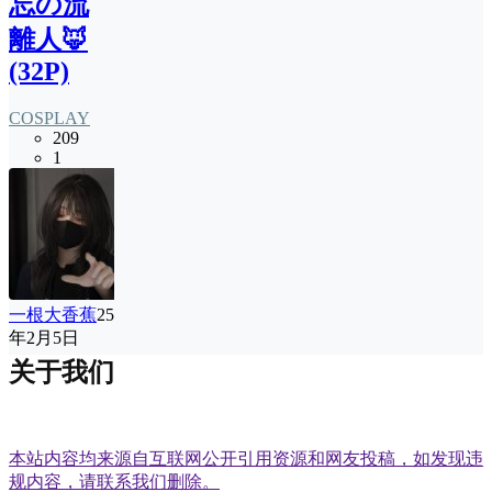
忘の流
離人🦊
(32P)
COSPLAY
209
1
一根大香蕉
25
年2月5日
关于我们
本站内容均来源自互联网公开引用资源和网友投稿，如发现违
规内容，请联系我们删除。