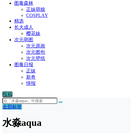
图毒森林
正妹萌娘
COSPLAY
精选
长大成人
樱花妹
次元萌图
次元原画
次元图包
次元壁纸
图毒日报
正妹
新奇
情报
投稿
全部标签
水淼aqua