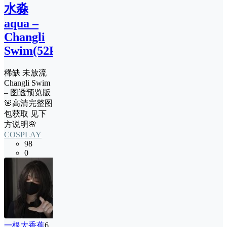
水淼
aqua –
Changli
Swim(52P)
稀缺 未放流
Changli Swim
– 图透预览版
🌸高清完整图
包获取 见下
方说明🌸
COSPLAY
98
0
一根大香蕉
6